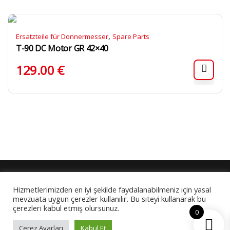
,
Ersatzteile für Donnermesser
Spare Parts
T-90 DC Motor GR 42×40
129.00
€
Hizmetlerimizden en iyi şekilde faydalanabilmeniz için yasal
© 2024 Goek Systeme All rights reserved.
mevzuata uygun çerezler kullanılır. Bu siteyi kullanarak bu
çerezleri kabul etmiş olursunuz.
0
Çerez Ayarları
Kabul Et