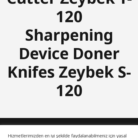
120
Sharpening
Device Doner
Knifes Zeybek S-
120
Hizmetlerimizden en iyi şekilde faydalanabilmeniz için yasal
© 2024 Goek Systeme All rights reserved.