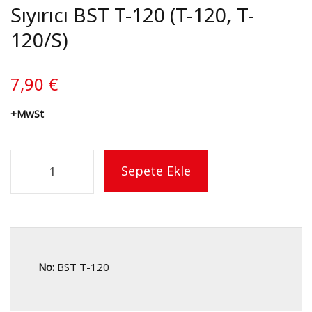
Sıyırıcı BST T-120 (T-120, T-
120/S)
7,90
€
+MwSt
Sepete Ekle
No:
BST T-120