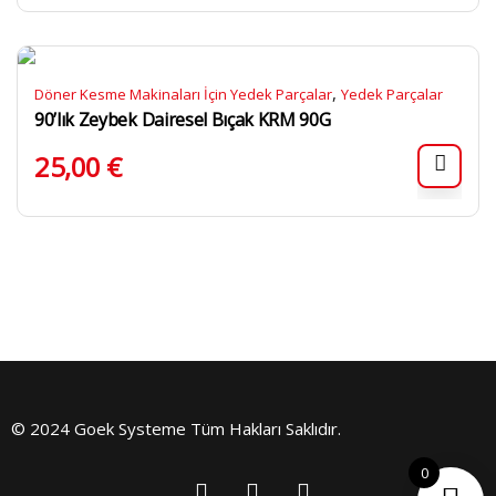
,
Döner Kesme Makinaları İçin Yedek Parçalar
Yedek Parçalar
90’lık Zeybek Dairesel Bıçak KRM 90G
25,00
€
© 2024 Goek Systeme Tüm Hakları Saklıdır.
0