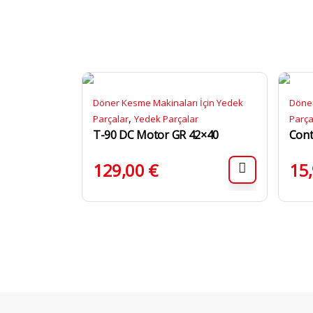
Döner Kesme Makinaları İçin Yedek
Döner
,
Parçalar
Yedek Parçalar
Parça
T-90 DC Motor GR 42×40
Cont
129,00
€
15