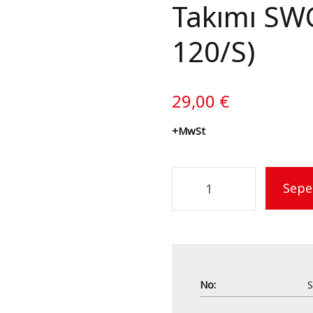
Takımı SWC
120/S)
29,00
€
+MwSt
Sepe
No: