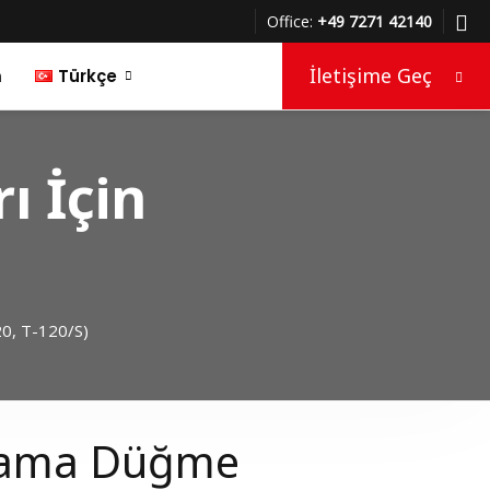
Office:
+49 7271 42140
İletişime Geç
m
Türkçe
Deutsch
ı İçin
English
0, T-120/S)
ama Düğme