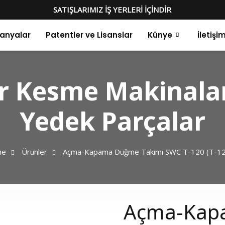
SATIŞLARIMIZ İŞ YERLERİ İÇİNDİR
anyalar
Patentler ve Lisanslar
Künye
İletişi
 Kesme Makinalar
Yedek Parçalar
me
Ürünler
Açma-Kapama Düğme Takımı SWC T-120 (T-12
Açma-Kap