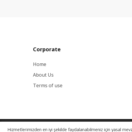
Corporate
Home
About Us
Terms of use
© 2024 Goek Systeme All rights reserved.
Hizmetlerimizden en iyi şekilde faydalanabilmeniz için yasal mevzu