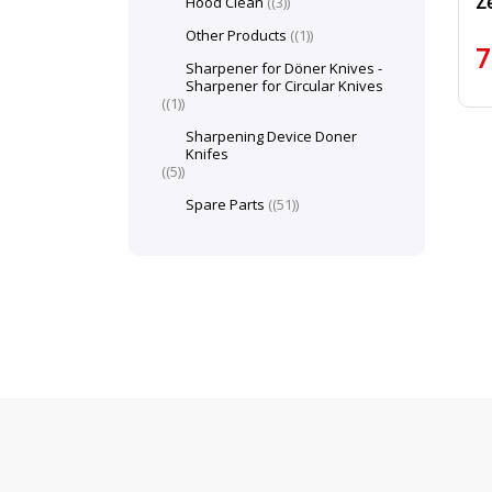
Z
Hood Clean
(3)
Other Products
(1)
7
Sharpener for Döner Knives -
Sharpener for Circular Knives
(1)
Sharpening Device Doner
Knifes
(5)
Spare Parts
(51)