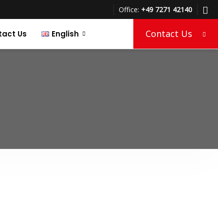
Office:
+49 7271 42140
Contact Us
tact Us
English
Türkçe
Deutsch