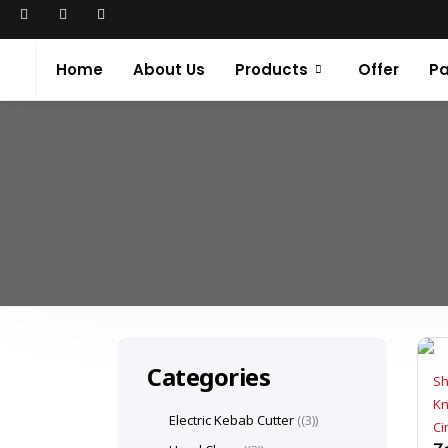
Home
About Us
Products
Offer
Pa
Categories
Sh
Kn
Electric Kebab Cutter
(3)
Ci