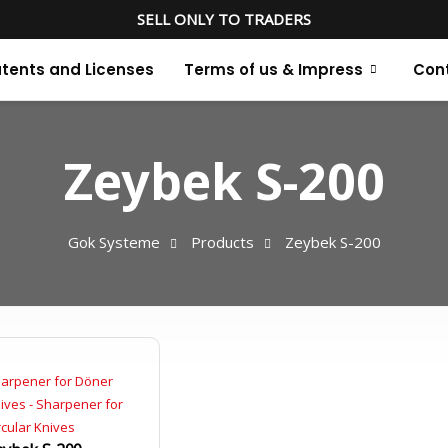
SELL ONLY TO TRADERS
tents and Licenses
Terms of us & Impress
Con
Zeybek S-200
Gok Systeme
Products
Zeybek S-200
arpener for Döner
ives - Sharpener for
rcular Knives