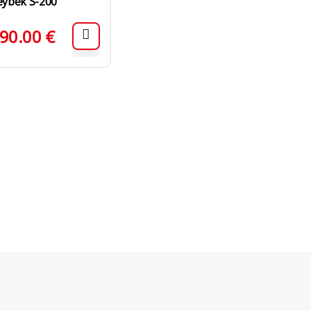
eybek S-200
90.00
€