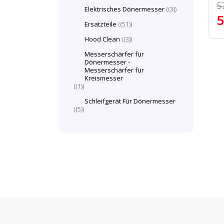
5
Elektrisches Dönermesser
(3)
5
Ersatzteile
(51)
Hood Clean
(3)
Messerschärfer für
Dönermesser -
Messerschärfer für
Kreismesser
(1)
Schleifgerät Für Dönermesser
(5)