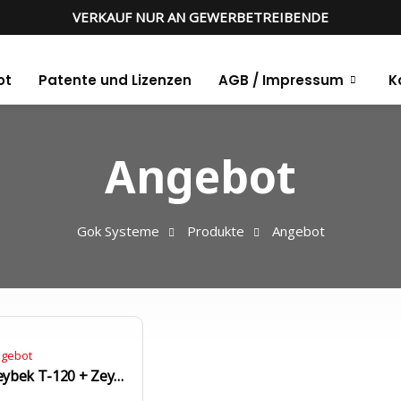
VERKAUF NUR AN GEWERBETREIBENDE
ot
Patente und Lizenzen
AGB / Impressum
K
Angebot
Gok Systeme
Produkte
Angebot
gebot
Zeybek T-120 + Zeybek S-120