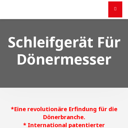
Schleifgerät Für
Dönermesser
*Eine revolutionäre Erfindung für die
Dönerbranche.
* International patentierter